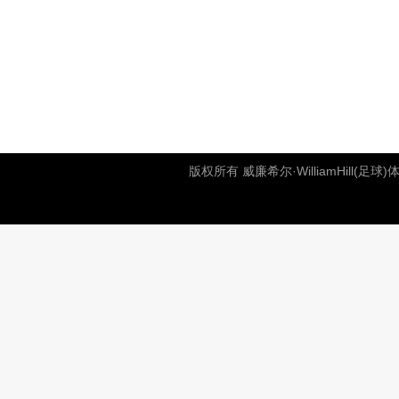
版权所有 威廉希尔·WilliamHill(足球)体