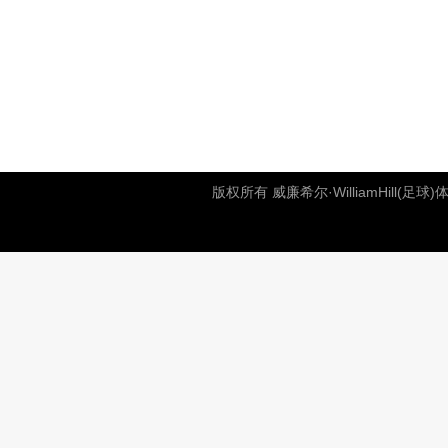
版权所有 威廉希尔·WilliamHill(足球)体