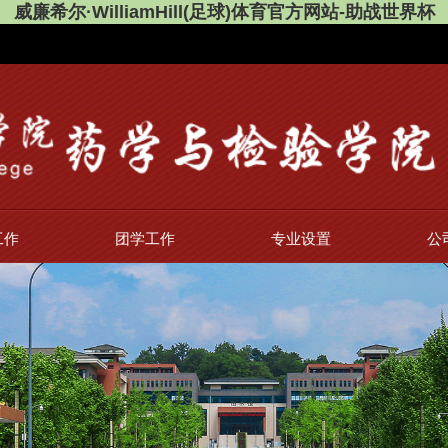
威廉希尔·WilliamHill(足球)体育官方网站-助战世界杯
工作
团学工作
专业设置
公