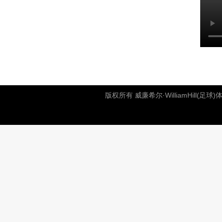
版权所有 威廉希尔·WilliamHill(足球)体