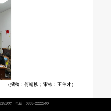
（撰稿：何靖柳；审核：王伟才）
0) | 电话：0835-2222560