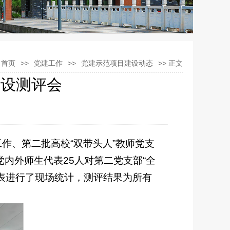
司首页
>>
党建工作
>>
党建示范项目建设动态
>> 正文
建设测评会
作、第二批高校“双带头人”教师党支
党内外师生代表25人对第二党支部“全
表进行了现场统计，测评结果为所有