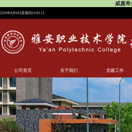
威廉希尔
2026年8月6日星期四14:05:13
公司首页
关于我们
党建工作