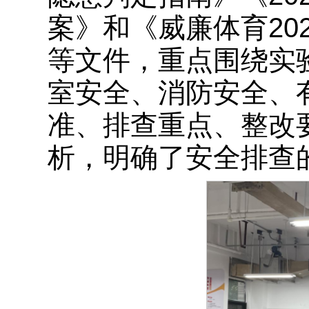
案》和《威廉体育20
等文件，重点围绕实
室安全、消防安全、
准、排查重点、整改
析，明确了安全排查