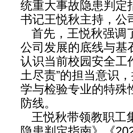
统重大事故隐患判定
书记王悦秋主持，公
首先，王悦秋强调
公司发展的底线与基
认识当前校园安全工
土尽责”的担当意识
学与检验专业的特殊
防线。
王悦秋带领教职工
隐患判定指南》《20